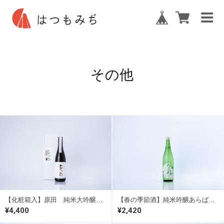
その他
【化粧箱入】原田 純米大吟醸 イセヒカリ 720ml
【春の季節酒】純米吟醸あらばしり「ハル」 720ml
¥4,400
¥2,420