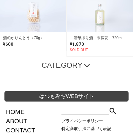
酒粕かりんとう（70g）
酒母搾り酒 末摘花 720ml
¥600
¥1,870
SOLD OUT
CATEGORY
プレミアム商品
原田 定番商品
1800ml
720ml
300ml
はつもみぢWEBサイト
無濾過生原酒
セット商品
その他
HOME
1800ml
ABOUT
720ml
プライバシーポリシー
特定商取引法に基づく表記
CONTACT
て、咲く
包装資材