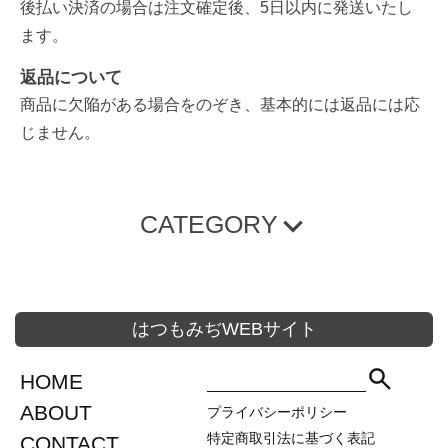
後払い決済の場合は注文確定後、5日以内に発送いたし
ます。
返品について
商品に欠陥がある場合をのぞき、基本的には返品には応
じません。
CATEGORY
プレミアム商品
原田 定番商品
1800ml
720ml
300ml
はつもみぢWEBサイト
無濾過生原酒
セット商品
その他
HOME
1800ml
ABOUT
720ml
プライバシーポリシー
特定商取引法に基づく表記
CONTACT