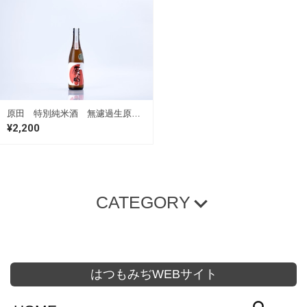
原田 特別純米酒 無濾過生原酒 720ml（要冷蔵）
¥2,200
CATEGORY
プレミアム商品
原田 定番商品
1800ml
720ml
300ml
はつもみぢWEBサイト
無濾過生原酒
セット商品
その他