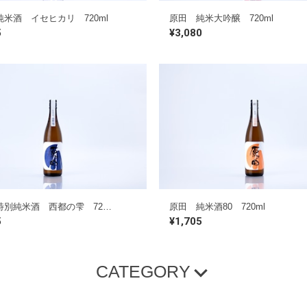
米酒 イセヒカリ 720ml
原田 純米大吟醸 720ml
5
¥3,080
原田 特別純米酒 西都の雫 720ml
原田 純米酒80 720ml
5
¥1,705
CATEGORY
生原酒
セット商品
その他
て、咲く
包装資材