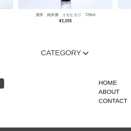
原田 純米酒 イセヒカリ 720ml
¥2,035
CATEGORY
生原酒
セット商品
その他
て、咲く
包装資材
箱のみ
包装
包装・熨斗
HOME
紙袋
ABOUT
CONTACT