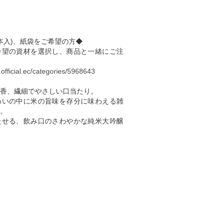
3本入)、紙袋をご希望の方◆
希望の資材を選択し、商品と一緒にご注
.official.ec/categories/5968643
香、繊細でやさしい口当たり。
わいの中に米の旨味を存分に味わえる雑
。
たせる、飲み口のさわやかな純米大吟醸