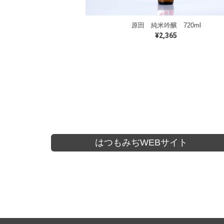
原田 純米吟醸 720ml
¥2,365
プレミアム商品
原田 定番商品
無濾過
1800ml
1800ml
720ml
720ml
300ml
はつもみぢWEBサイト